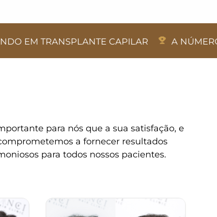
NSPLANTE CAPILAR
A NÚMERO 1 DO MUND
portante para nós que a sua satisfação, e
s comprometemos a fornecer resultados
moniosos para todos nossos pacientes.