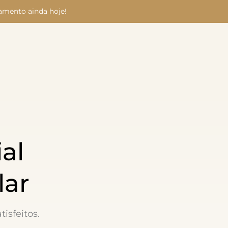
amento ainda hoje!
al
lar
isfeitos.