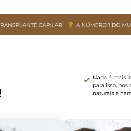
E CAPILAR
A NÚMERO 1 DO MUNDO EM TRA
Nada é mais im
para isso, no
!
naturais e har