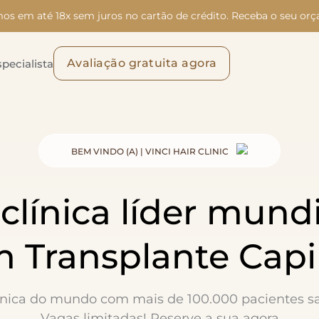
os em até 18x sem juros no cartão de crédito. Receba o seu orç
Avaliação gratuita agora
pecialista
BEM VINDO (A) | VINCI HAIR CLINIC
 clínica líder mundi
 Transplante Capi
ínica do mundo com mais de 100.000 pacientes sat
Vagas limitadas!
Reserve a sua agora