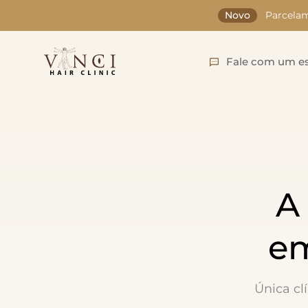
Novo
Parcelam
Fale com um es
A
em
Única cl