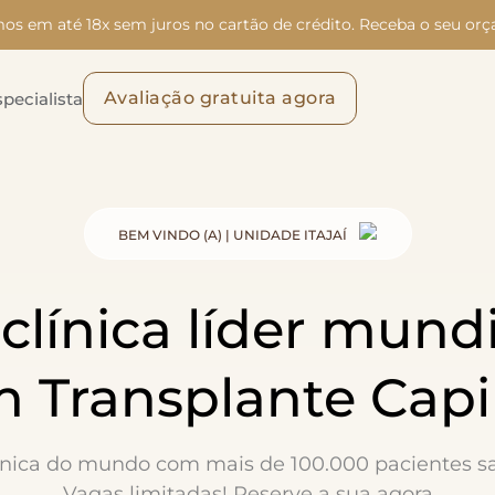
os em até 18x sem juros no cartão de crédito. Receba o seu orç
Avaliação gratuita agora
pecialista
BEM VINDO (A) | UNIDADE ITAJAÍ
 clínica líder mundi
 Transplante Capi
ínica do mundo com mais de 100.000 pacientes sat
Vagas limitadas!
Reserve a sua agora