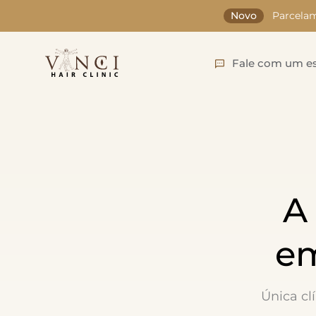
Novo
Parcelam
Fale com um es
A
em
Única cl