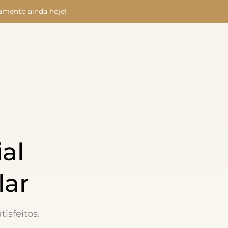
amento ainda hoje!
al
lar
isfeitos.