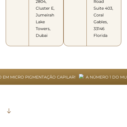
2804,
Road
Cluster E,
Suite 403,
Jumeirah
Coral
Lake
Gables,
Towers,
33146
Dubai
Florida
M MICRO PIGMENTAÇÃO CAPILAR!
A NÚMERO 1 DO MUND