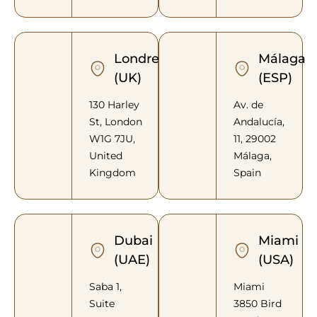
Londres
Málaga
(UK)
(ESP)
130 Harley
Av. de
St, London
Andalucía,
W1G 7JU,
11, 29002
United
Málaga,
Kingdom
Spain
Dubai
Miami
(UAE)
(USA)
Saba 1,
Miami
Suite
3850 Bird