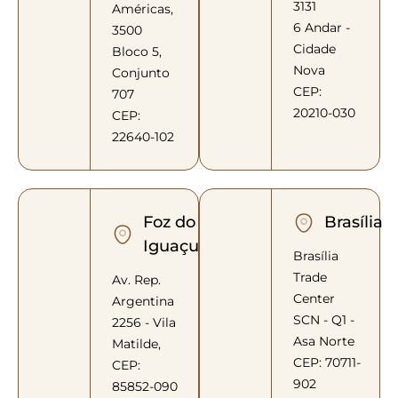
3131
Américas,
6 Andar -
3500
Cidade
Bloco 5,
Nova
Conjunto
CEP:
707
20210-030
CEP:
22640-102
Foz do
Brasília
Iguaçu
Brasília
Trade
Av. Rep.
Center
Argentina
SCN - Q1 -
2256 - Vila
Asa Norte
Matilde,
CEP: 70711-
CEP:
902
85852-090