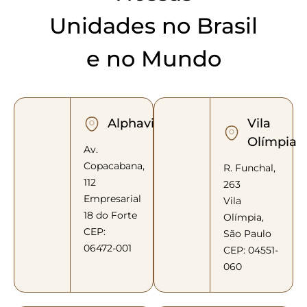
Unidades no Brasil
e no Mundo
Alphaville
Vila
Olímpia
Av.
Copacabana,
R. Funchal,
112
263
Empresarial
Vila
18 do Forte
Olímpia,
CEP:
São Paulo
06472-001
CEP: 04551-
060